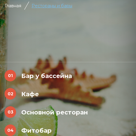
Главная
Рестораны и бары
Бар у бассейна
Кафе
Основной ресторан
Фитобар