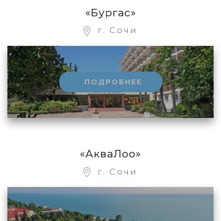
«Бургас»
г. Сочи
ПОДРОБНЕЕ
«АкваЛоо»
г. Сочи